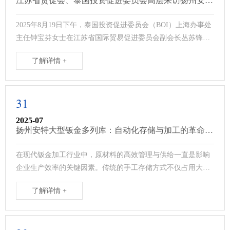
江苏省贸促会、泰国投资促进委员会高层来访扬州安特
自动化科技, 共商中泰投资合作新机遇
2025年8月19日下午，泰国投资促进委员会（BOI）上海办事处
主任钟宝芬女士在江苏省国际贸易促进委员会副会长丛苏锋及
扬州市国际贸易促进委员···
了解详情 +
31
2025-07
扬州安特大型钣金多列库：自动化存储与加工的革命性
突破
在现代钣金加工行业中，原材料的高效管理与供给一直是影响
企业生产效率的关键因素。传统的手工存储方式不仅占用大量
场地空间，还需要投入众多人力进行···
了解详情 +